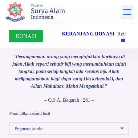
Skip
to
content
Yayasan
KERANJANG DONASI
Rp
0
DONASI
Surya
Alam
“Perumpamaan orang yang menginfakkan hartanya di
jalan Allah seperti sebutir biji yang menumbuhkan tujuh
Indonesia
tangkai, pada setiap tangkai ada seratus biji. Allah
melipatgandakan bagi siapa yang Dia kehendaki, dan
Allah Mahaluas, Maha Mengetahui.”
– Q.S Al Baqarah : 261 –
Menampilkan semua 3 hasil